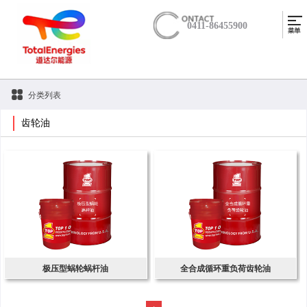
0411-86455900
分类列表
齿轮油
极压型蜗轮蜗杆油
全合成循环重负荷齿轮油