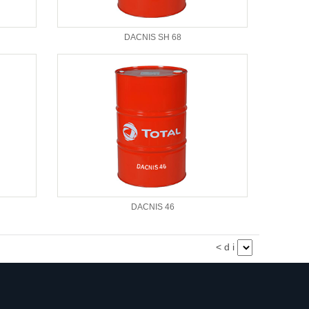
DACNIS SH 68
DACNIS 46
< d i