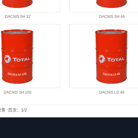
DACNIS SH 32
DACNIS SH 46
DACNIS SH 100
DACNIS LD 46
2条
页次：1/2