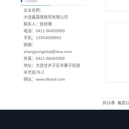
Contact
企业名称：
大连鑫晟璞商贸有限公司
联系人：张经理
电话：0411-86455900
手机：13354099993
邮箱：
zhangyongtotal@sina.com
传真：0411-86455900
地址：大连甘井子区辛寨子街道
辛艺街78-2
网址：www.dltotal.com
共15条
每页1